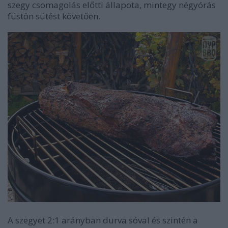
szegy csomagolás előtti állapota, mintegy négyórás
füstön sütést követően.
A szegyet 2:1 arányban durva sóval és szintén a