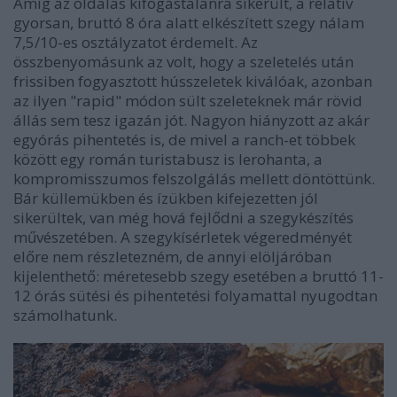
Amíg az oldalas kifogástalanra sikerült, a relatív
gyorsan, bruttó 8 óra alatt elkészített szegy nálam
7,5/10-es osztályzatot érdemelt. Az
összbenyomásunk az volt, hogy a szeletelés után
frissiben fogyasztott hússzeletek kiválóak, azonban
az ilyen "rapid" módon sült szeleteknek már rövid
állás sem tesz igazán jót. Nagyon hiányzott az akár
egyórás pihentetés is, de mivel a ranch-et többek
között egy román turistabusz is lerohanta, a
kompromisszumos felszolgálás mellett döntöttünk.
Bár k
üllemükben és ízükben kifejezetten jól
sikerültek, van még hová fejlődni a szegykészítés
művészetében. A szegykísérletek végeredményét
előre nem részletezném, de annyi elöljáróban
kijelenthető: méretesebb szegy esetében a bruttó 11-
12 órás sütési és pihentetési folyamattal nyugodtan
számolhatunk.