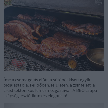
Íme a csomagolás előtt, a sütőből kivett egyik
oldalastábla. F
élidőben, felületén, a zsír felett, a
crust tektonikus lemezmozgásaival. A BBQ csupa
szépség, esztétikum és elegancia!