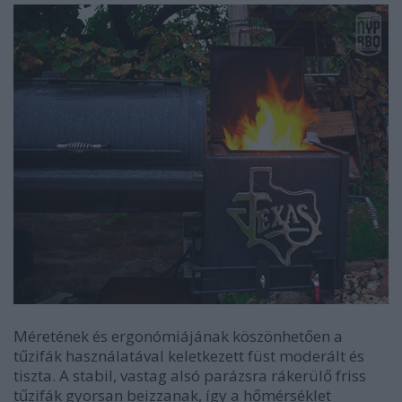
Méretének és ergonómiájának köszönhetően a
tűzifák használatával keletkezett füst moderált és
tiszta. A stabil, vastag alsó parázsra rákerülő friss
tűzifák gyorsan beizzanak, így a hőmérséklet