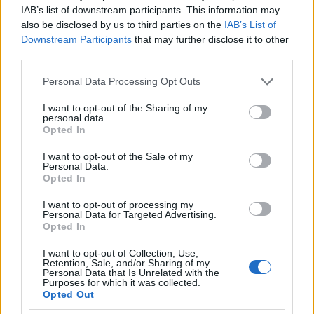
IAB’s list of downstream participants. This information may
also be disclosed by us to third parties on the
IAB’s List of
Downstream Participants
that may further disclose it to other
third parties.
Please note that this website/app uses one or more Google
Personal Data Processing Opt Outs
services and may gather and store information including but
not limited to your visit or usage behaviour. You may click to
I want to opt-out of the Sharing of my
personal data.
grant or deny consent to Google and its third-party tags to
Opted In
use your data for below specified purposes in below Google
consent section.
I want to opt-out of the Sale of my
Personal Data.
A menü vezető eleme a sertésoldalas volt, magunk
Opted In
készítettük elő, íme egy klasszikus
St.Louis cut
I want to opt-out of processing my
oldalastábla.
Personal Data for Targeted Advertising.
Opted In
I want to opt-out of Collection, Use,
Retention, Sale, and/or Sharing of my
Personal Data that Is Unrelated with the
Purposes for which it was collected.
Opted Out