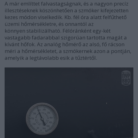
A már említtet falvastagságnak, és a nagyon precíz
illesztéseknek köszönhetően a szmóker kifejezetten
kezes módon viselkedik. Kb. fél óra alatt felfűthető
üzemi hőmérsékletre, és onnantól az
könnyen stabilizálható. Félóránként egy-két
vastagabb fadarabbal szigorúan tartotta magát a
kívánt hőfok. Az analóg hőmérő az alsó, fő rácson
méri a hőmérsékletet, a szmókernek azon a pontján,
amelyik a legtávolabb esik a tűztértől.