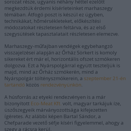
sorozat része, ugyanis n
éhány héttel ezelőtt
megkezdtük érdemi kísérleteinket marhaszegy
témában. Átfogó poszt is készül ez ügyben,
technikákat, hőmérsékleteket, előkészítési
módozatokat részletesen feltárva, és az első
szegysütések tapasztalatait részletesen elemezve.
Marhaszegy-műfajban vendégek egybehangzó
visszajelzései alapján az Őrház Sörkert is komoly
sikereket ért már el, horizontális ofszet szmókeren
dolgozva. Ezt a Nyárspolgárral együtt teszteljük is
majd, mind az Őrház szmókerén, mind a
Nyárspolgár töltényszmókerein, a
szeptember 21-én
tartandó
közös
rendezvényünkön
.
A húsforrás az etyeki rendezvényen is a már
bizonyított
Eco-Meat Kft.
volt, magyar tarkájuk íze,
üszőszegyeik márványozottsága kifejezetten
ígéretes. Az alábbi képen Bartal Sándor, a
Chefparade vezető séfje kíséri figyelemmel, ahogy a
szegy a rácsra kerül.