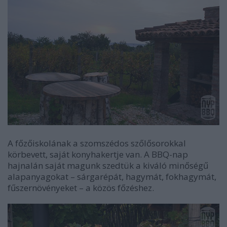
A főzőiskolának a szomszédos szőlősorokkal
körbevett, saját konyhakertje van. A BBQ-nap
hajnalán saját magunk szedtük a kiváló minőségű
alapanyagokat
– sárga
répát, hagymát, fokhagymát,
fűszernövényeket
–
a közös főzéshez.