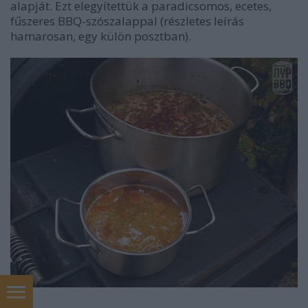
alapját. Ezt elegyítettük a paradicsomos, ecetes,
fűszeres BBQ-szószalappal (részletes leírás
hamarosan, egy külön posztban).