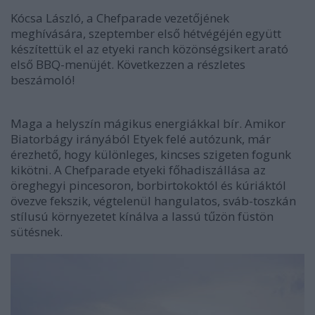
Kócsa László, a Chefparade vezetőjének
meghívására, szeptember első hétvégéjén együtt
készítettük el az etyeki ranch közönségsikert arató
első BBQ-menüjét. Következzen a részletes
beszámoló!
Maga a helyszín mágikus energiákkal bír. Amikor
Biatorbágy irányából Etyek felé autózunk, már
érezhető, hogy különleges, kincses szigeten fogunk
kikötni. A Chefparade etyeki főhadiszállása az
öreghegyi pincesoron, borbirtokoktól és kúriáktól
övezve fekszik, végtelenül hangulatos, sváb-toszkán
stílusú környezetet kínálva a lassú tűzön füstön
sütésnek.