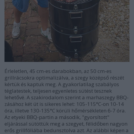
Érleletlen, 45 cm-es darabokban, az 50 cm-es
grillrácsokra optimalizálva, a szegy középső részét
kértük és kaptuk meg. A gyakorlatilag szabályos
téglates
tek, teljesen egyenletes sütést tesznek
lehetővé. A szakirodalom szerint a marhaszegy BBQ-
zásához két út is sikeres lehet: 105-115
°
C-on 10-14
óra, illetve 130-135
°
C körüli hőmérsékleten 6-7 óra.
Az etyeki BBQ-partin a második, "gyorsított"
eljárással sütöttük meg a szegyet, félidőben nagyon
erős grillfóliába bedunsztolva azt. Az alábbi képen a