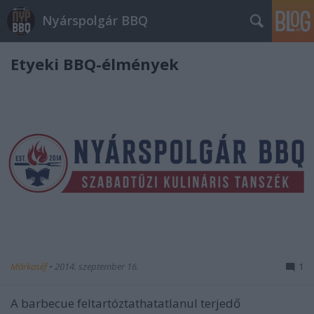
Nyárspolgár BBQ
Etyeki BBQ-élmények
Márkaséf
•
2014. szeptember 16.
1
A barbecue feltartóztathatatlanul terjedő