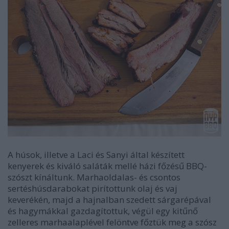
A húsok, illetve a Laci és Sanyi által készített
kenyerek és kiváló saláták mellé házi főzésű BBQ-
szószt kínáltunk. Marhaoldalas- és csontos
sertéshúsdarabokat pirítottunk olaj és vaj
keverékén, majd a hajnalban szedett sárgarépával
és hagymákkal gazdagítottuk, végül egy kitűnő
zelleres marhaalaplével felöntve főztük meg a szósz