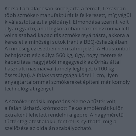
Kócsa Laci alaposan körbejárta a témát, Texasban
több szmóker-manufaktúrát is felkeresett, míg végül
kiválasztotta ezt a példányt. Elmondása szerint, volt
olyan gyártó, ahol legkorábban három év múlva lett
volna szabad kapacitás szmókergyártásra, akkora a
kereslet a minőségi sütők iránt a BBQ-őshazájában.
A minőség ez esetben nem talmi jelző. A Houstonból
behajózott gép súlya 560 kg, úgy, hogy mérete és
kapacitása nagyjából megegyezik az Őrház által
használt masináéval (amely legfeljebb 100 kg
összsúlyú). A falak vastagsága közel 1 cm, ilyen
anyagtartalommal szmókereket építeni már komoly
technológiát igényel.
A szmóker másik impozáns eleme a tűztér volt,
a falán látható, krómozott Texas emblémát külön
extraként lehetett rendelni a gépre. A nagyméretű
tűztér téglatest alakú, fentről is nyitható, míg a
szellőzése az oldalán szabályozható.