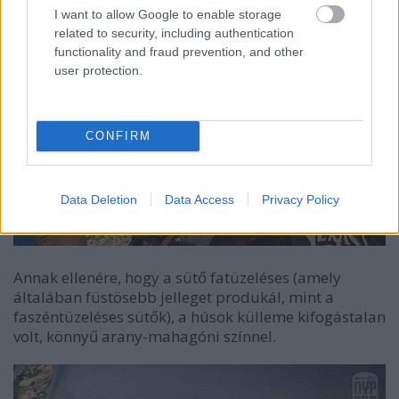
I want to allow Google to enable storage
related to security, including authentication
functionality and fraud prevention, and other
user protection.
CONFIRM
Data Deletion
Data Access
Privacy Policy
Annak ellenére, hogy a sütő fatüzeléses (amely
általában füstösebb jelleget produkál, mint a
faszéntüzeléses sütők), a húsok külleme kifogástalan
volt, könnyű arany-mahagóni színnel.