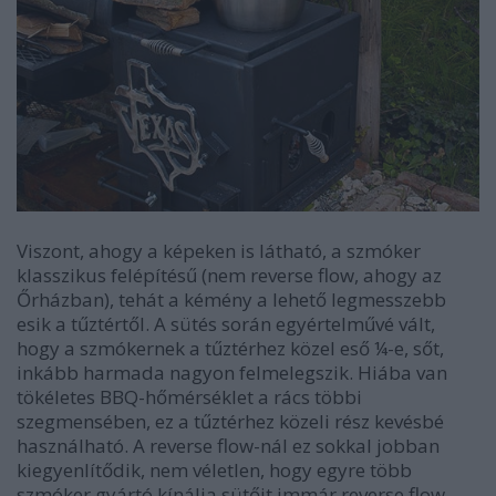
Viszont, ahogy a képeken is látható, a szmóker
klasszikus felépítésű (nem reverse flow, ahogy az
Őrházban), tehát a kémény a lehető legmesszebb
esik a tűztértől. A sütés során egyértelművé vált,
hogy a szmókernek a tűztérhez közel eső ¼-e, sőt,
inkább harmada nagyon felmelegszik. Hiába van
tökéletes BBQ-hőmérséklet a rács többi
szegmensében, ez a tűztérhez közeli rész kevésbé
használható. A reverse flow-nál ez sokkal jobban
kiegyenlítődik, nem véletlen, hogy egyre több
szmóker gyártó kínálja sütőit immár reverse flow