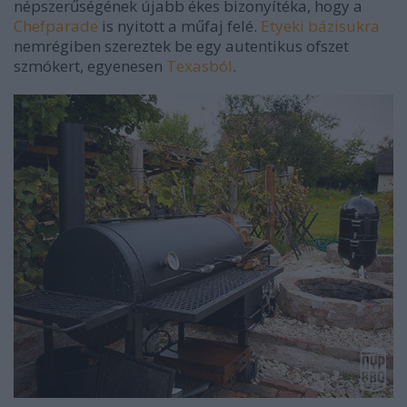
népszerűségének újabb ékes bizonyítéka, hogy a
Chefparade
is nyitott a műfaj felé.
Etyeki bázisukra
nemrégiben szereztek be egy autentikus ofszet
szmókert, egyenesen
Texasból
.