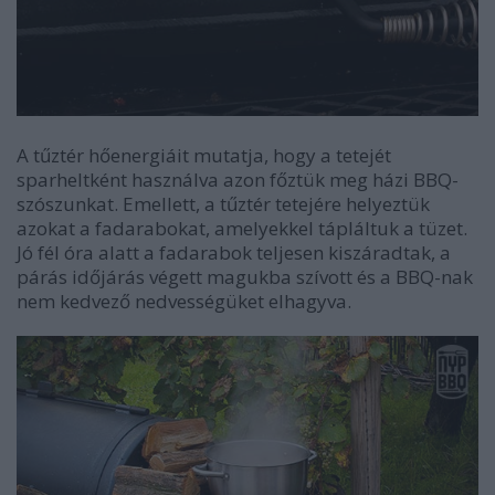
A tűztér hőenergiáit mutatja, hogy a tetejét
sparheltként használva azon főztük meg házi BBQ-
szószunkat. Emellett, a tűztér tetejére helyeztük
azokat a fadarabokat, amelyekkel tápláltuk a tüzet.
Jó fél óra alatt a fadarabok teljesen kiszáradtak, a
párás időjárás végett magukba szívott és a BBQ-nak
nem kedvező nedvességüket elhagyva.