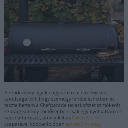
A rendezvény egyik nagy szakmai élménye és
tanulsága volt, hogy szemügyre vételezhettem és
tesztelhettem a Chefparade texasi ofszet szmókerét.
Ezidáig komoly minőségben csak egy ilyet láttam és
használtam: azt, amelyiket az
Őrház Sörkert
csapatával kooperációban
építettünk meg
.