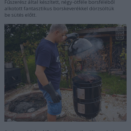
Fűszerész által készített, négy-ötféle borsféléből
alkotott fantasztikus borskeverékkel dörzsöltük
be sütés előtt.