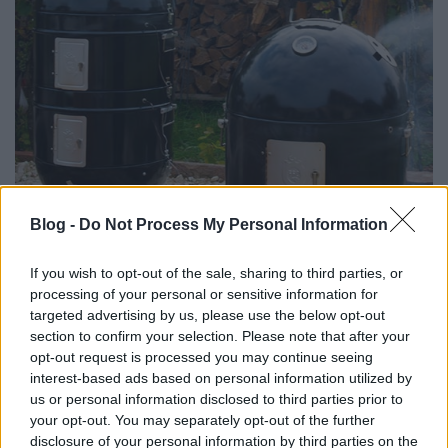
Blog -
Do Not Process My Personal Information
A menü bevezető eleme a füstölt lazaccal töltött
If you wish to opt-out of the sale, sharing to third parties, or
zsemlebuci volt. A lazacfiléket Kócsa Laci előző este
processing of your personal or sensitive information for
füstölte meg a texasi szmóker rácsán.
targeted advertising by us, please use the below opt-out
section to confirm your selection. Please note that after your
opt-out request is processed you may continue seeing
interest-based ads based on personal information utilized by
us or personal information disclosed to third parties prior to
your opt-out. You may separately opt-out of the further
disclosure of your personal information by third parties on the