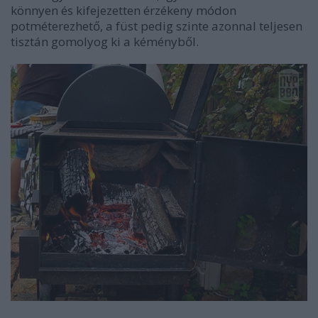
könnyen és kifejezetten érzékeny módon
potméterezhető, a füst pedig szinte azonnal teljesen
tisztán gomolyog ki a kéményből.