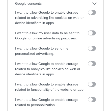
Google consents
I want to allow Google to enable storage
related to advertising like cookies on web or
device identifiers in apps.
I want to allow my user data to be sent to
Google for online advertising purposes.
I want to allow Google to send me
personalized advertising.
Miután stabilizáltuk a hőmérsékletet, és a szmókert
I want to allow Google to enable storage
kiismerve, a tűztér mellé vizesedények kerültek, a
related to analytics like cookies on web or
sütő nagyon szép teljesítményt produkált. Az
device identifiers in apps.
oldalasok a 3-2-1-es módszerrel sültek, az első 3
órában többször is kaptak 5%-os almaecet + almalé
I want to allow Google to enable storage
1:1 arányú keverékéből készített spriccet.
related to functionality of the website or app.
I want to allow Google to enable storage
related to personalization.