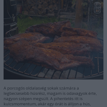
A porcogós oldalasvég sokak számára a
legbecsesebb húsrész, magam is odavagyok érte,
nagyon szépen megsült. A pihentetés itt is
kulcsmomentum, akár egy órát is álljon a hús,