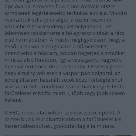
opcióval is. A reverse flow a horizontális ofszet
szmókerek legértékesebb technikai extrája. Miután
realizáltuk ezt a jelenséget, a tűztér közvetlen
közelébe fém vizesedényeket helyeztünk
–
ez
jelentősen csökkentette a hő agresszivitását a rács
első harmadában. A másik megfigyelésem, hogy a
felső rácsokon is magasabb a hőmérséklet,
intenzívebb a hőáram, jobban begerjed a szmóker,
mint az alsó főrácson, így a vastagabb, nagyobb
húsokat érdemes ide pozicionálni. Összességében,
nagy élmény volt ezen a vasparipán dolgozni, az
eddig általam használt sütők közül kétségtelenül
viszi a prímet
–
rendkívül stabil, hatékony és tiszta
fatüzeléses mivolta miatt
–
, több vagy jobb sosem
kellene.
A BBQ-menü alapvetően szendvicsekre épített. A
remek bucik és ciabatták ebben a fatüzeléses kis
kemencében sültek, gyakorlatilag á la minute.