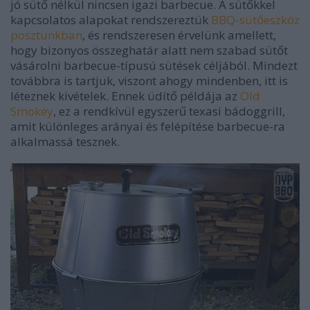
jó sütő nélkül nincsen igazi barbecue. A sütőkkel
kapcsolatos alapokat rendszereztük
BBQ-sütőeszköz
posztunkban
, és rendszeresen érvelünk amellett,
hogy bizonyos összeghatár alatt nem szabad sütőt
vásárolni barbecue-típusú sütések céljából. Mindezt
továbbra is tartjuk, viszont ahogy mindenben, itt is
léteznek kivételek. Ennek üdítő példája az
Old
Smokey
, ez a rendkívül egyszerű texasi bádoggrill,
amit különleges arányai és felépítése barbecue-ra
alkalmassá tesznek.