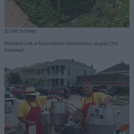
© Old Smokey
Kedvencünk a fatüzeléses kialakítású dupla Old
Smokey!