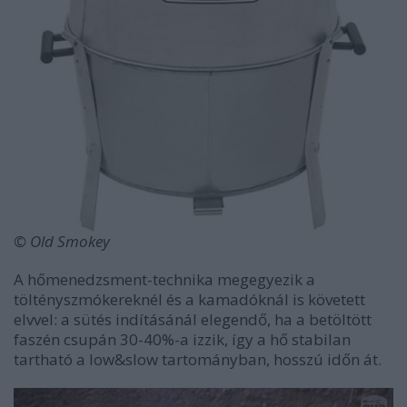
© Old Smokey
A hőmenedzsment-technika megegyezik a
töltényszmókereknél és a kamadóknál is követett
elvvel: a sütés indításánál elegendő, ha a betöltött
faszén csupán 30-40%-a izzik, így a hő stabilan
tartható a low&slow tartományban, hosszú időn át.