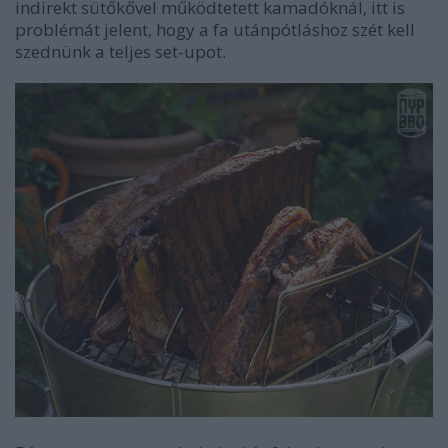
indirekt sütőkővel működtetett kamadóknál, itt is
problémát jelent, hogy a fa utánpótláshoz szét kell
szednünk a teljes set-upot.