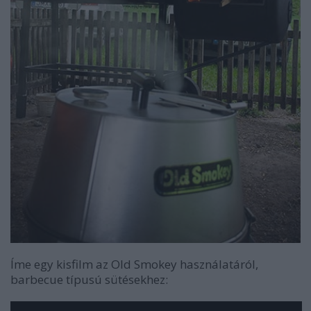
Íme egy kisfilm az Old Smokey használatáról,
barbecue típusú sütésekhez: