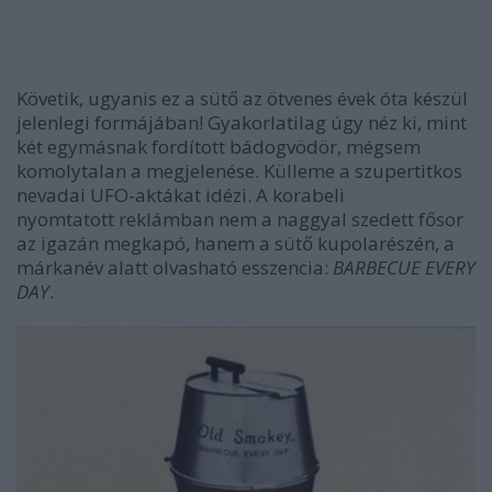
Követik, ugyanis ez a sütő az ötvenes évek óta készül
jelenlegi formájában! Gyakorlatilag úgy néz ki, mint
két egymásnak fordított bádogvödör, mégsem
komolytalan a megjelenése. Külleme a szupertitkos
nevadai UFO-aktákat idézi. A korabeli
nyomtatott reklámban nem a naggyal szedett fősor
az igazán megkapó, hanem a sütő kupolarészén, a
márkanév alatt olvasható esszencia:
BARBECUE EVERY
DAY
.