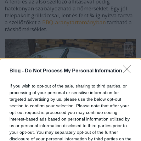
A fenti és az alsó szellőző állításával pedig
hatékonyan szabályozható a hőmérséklet. Egy jól
telepakolt grillráccsal, lent és fent
¾
-ig nyitva tartva
a szellőzőket a
BBQ-aranytartományban
tartható a
rácshőmérséklet.
Blog -
Do Not Process My Personal Information
If you wish to opt-out of the sale, sharing to third parties, or
processing of your personal or sensitive information for
targeted advertising by us, please use the below opt-out
section to confirm your selection. Please note that after your
opt-out request is processed you may continue seeing
interest-based ads based on personal information utilized by
us or personal information disclosed to third parties prior to
your opt-out. You may separately opt-out of the further
disclosure of your personal information by third parties on the