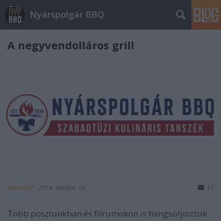
Nyárspolgár BBQ
A negyvendolláros grill
Márkaséf
•
2014. október 16.
11
Több posztunkban és fórumokon is hangsúlyozzuk: