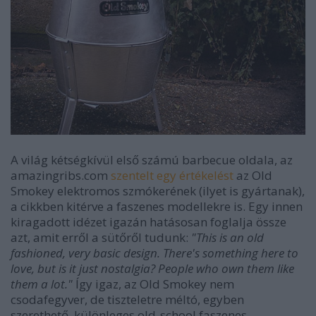
A világ kétségkívül első számú barbecue oldala, az
amazingribs.com
szentelt egy értékelést
az Old
Smokey elektromos szmókerének (ilyet is gyártanak),
a cikkben kitérve a faszenes modellekre is. Egy innen
kiragadott idézet igazán hatásosan foglalja össze
azt, amit erről a sütőről tudunk:
"This is an old
fashioned, very basic design. There's something here to
love, but is it just nostalgia? People who own them like
them a lot."
Így igaz, az Old Smokey nem
csodafegyver, de tiszteletre méltó, egyben
szerethető, különleges old-school faszenes