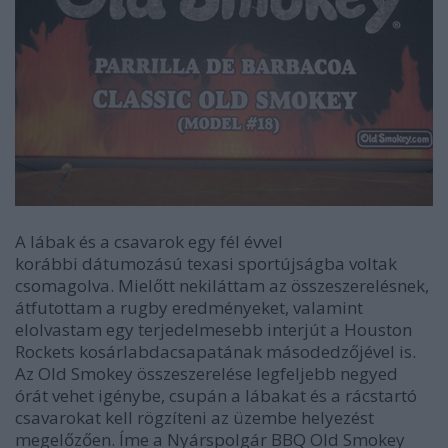
A lábak és a csavarok egy fél évvel
korábbi dátumozású texasi sportújságba voltak
csomagolva. Mielőtt nekiláttam az összeszerelésnek,
átfutottam a rugby eredményeket, valamint
elolvastam egy terjedelmesebb interjút a Houston
Rockets kosárlabdacsapatának másodedzőjével is.
Az Old Smokey összeszerelése legfeljebb negyed
órát vehet igénybe, csupán a lábakat és a rácstartó
csavarokat kell rögzíteni az üzembe helyezést
megelőzően. Íme a Nyárspolgár BBQ Old Smokey