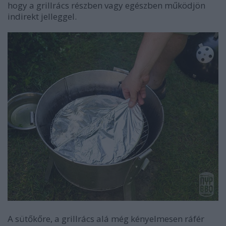
hogy a grillrács részben vagy egészben működjön
indirekt jelleggel.
A sütőkőre, a grillrács alá még kényelmesen ráfér