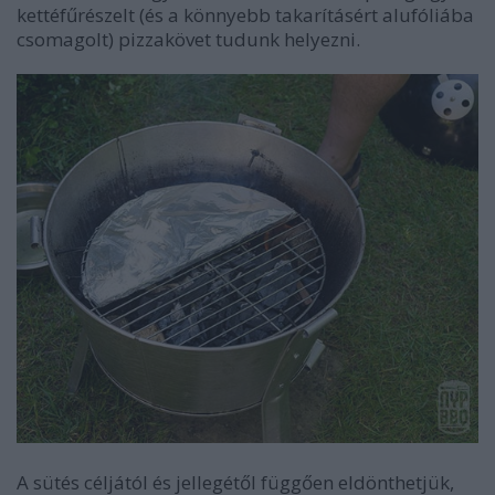
kettéfűrészelt (és a könnyebb takarításért alufóliába
csomagolt) pizzakövet tudunk helyezni.
A sütés céljától és jellegétől függően eldönthetjük,