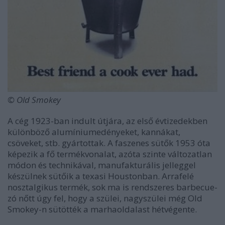
© Old Smokey
A cég 1923-ban indult útjára, az első évtizedekben
különböző alumíniumedényeket, kannákat,
csöveket, stb. gyártottak. A faszenes sütők 1953 óta
képezik a fő termékvonalat, azóta szinte változatlan
módon és technikával, manufakturális jelleggel
készülnek sütőik a texasi Houstonban. Arrafelé
nosztalgikus termék, sok ma is rendszeres barbecue-
zó nőtt úgy fel, hogy a szülei, nagyszülei még Old
Smokey-n sütötték a marhaoldalast hétvégente.