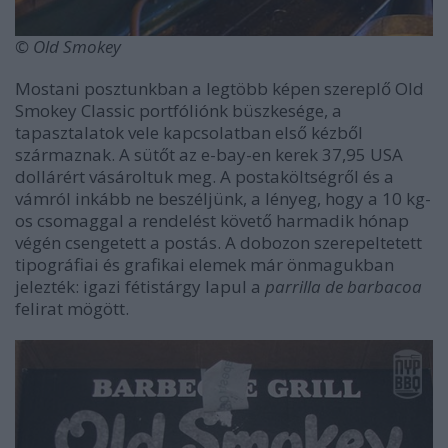
© Old Smokey
Mostani posztunkban a legtöbb képen szereplő Old
Smokey Classic portfóliónk büszkesége, a
tapasztalatok vele kapcsolatban első kézből
származnak. A sütőt az e-bay-en kerek 37,95 USA
dollárért vásároltuk meg. A postaköltségről és a
vámról inkább ne beszéljünk, a lényeg, hogy a 10 kg-
os csomaggal a rendelést követő harmadik hónap
végén csengetett a postás. A dobozon szerepeltetett
tipográfiai és grafikai elemek már önmagukban
jelezték: igazi fétistárgy lapul a
parrilla de barbacoa
felirat mögött.