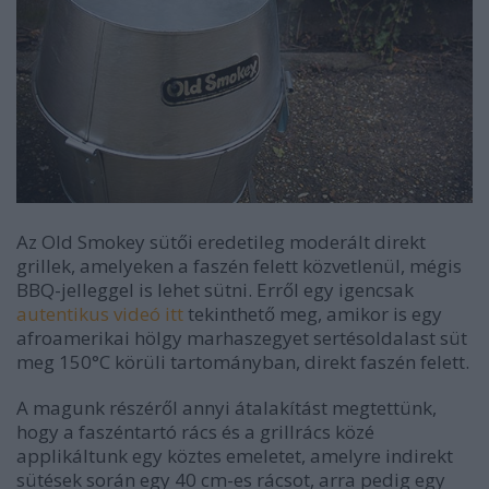
Az Old Smokey sütői eredetileg moderált direkt
grillek, amelyeken a faszén felett közvetlenül, mégis
BBQ-jelleggel is lehet sütni. Erről egy igencsak
autentikus videó itt
tekinthető meg, amikor is egy
afroamerikai hölgy marhaszegyet sertésoldalast süt
meg 150°C körüli tartományban, direkt faszén felett.
A magunk részéről annyi átalakítást megtettünk,
hogy a faszéntartó rács és a grillrács közé
applikáltunk egy köztes emeletet, amelyre indirekt
sütések során egy 40 cm-es rácsot, arra pedig egy