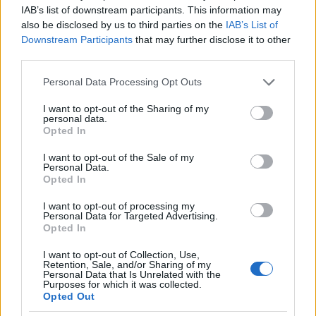
IAB’s list of downstream participants. This information may
also be disclosed by us to third parties on the
IAB’s List of
Az Old Smokey Classic grillrács-átmérője 43 cm, ez
Downstream Participants
that may further disclose it to other
mindössze 4 centiméterrel kevesebb a világ
third parties.
grillpiacán Large sztenderdnek számító 47 cm-nél.
Bőven van rajta hely, közepes mennyiségűnek
Please note that this website/app uses one or more Google
Personal Data Processing Opt Outs
számító sütésekre.
services and may gather and store information including but
not limited to your visit or usage behaviour. You may click to
I want to opt-out of the Sharing of my
personal data.
grant or deny consent to Google and its third-party tags to
Opted In
use your data for below specified purposes in below Google
consent section.
I want to opt-out of the Sale of my
Personal Data.
Opted In
I want to opt-out of processing my
Personal Data for Targeted Advertising.
Opted In
I want to opt-out of Collection, Use,
Retention, Sale, and/or Sharing of my
Personal Data that Is Unrelated with the
Purposes for which it was collected.
Opted Out