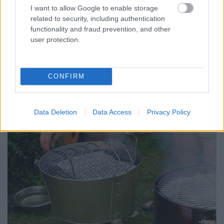
I want to allow Google to enable storage
related to security, including authentication
functionality and fraud prevention, and other
user protection.
A 43 cm-es grillrácsra éppen ráfér a Weber
oldalastartója is, ezért az Old Smokey Classicot
rendszeresen visszük rendezvényekre is, ugyanis
három egész oldalast bőven rá tudunk bűvészkedni
CONFIRM
a grillrácsra.
Data Deletion
Data Access
Privacy Policy