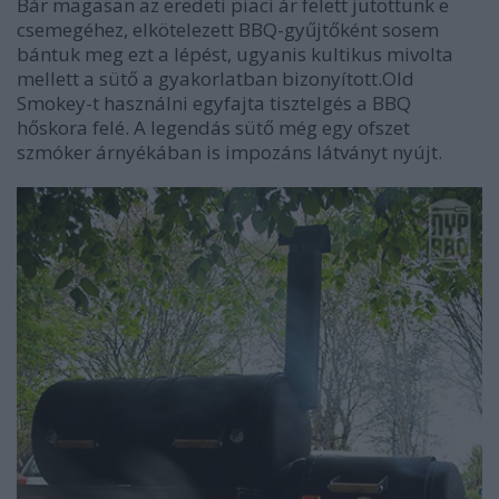
Bár magasan az eredeti piaci ár felett jutottunk e
csemegéhez, elkötelezett BBQ-gyűjtőként sosem
bántuk meg ezt a lépést, ugyanis kultikus mivolta
mellett a sütő a gyakorlatban bizonyított.Old
Smokey-t használni egyfajta tisztelgés a BBQ
hőskora felé. A legendás sütő még egy ofszet
szmóker árnyékában is impozáns látványt nyújt.