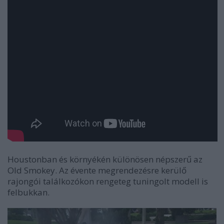
Houstonban és környékén különösen népszerű az
Old Smokey. Az évente megrendezésre kerülő
rajongói találkozókon rengeteg tuningolt modell is
felbukkan.