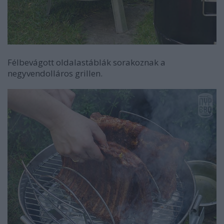
Félbevágott oldalastáblák sorakoznak a
negyvendolláros grillen.