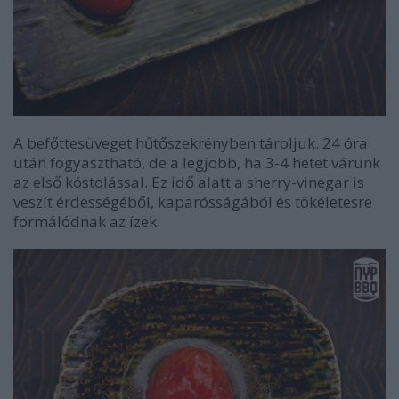
A befőttesüveget hűtőszekrényben tároljuk. 24 óra
után fogyasztható, de a legjobb, ha 3-4 hetet várunk
az első kóstolással. Ez idő alatt a sherry-vinegar is
veszít érdességéből, kaparósságából és tökéletesre
formálódnak az ízek.