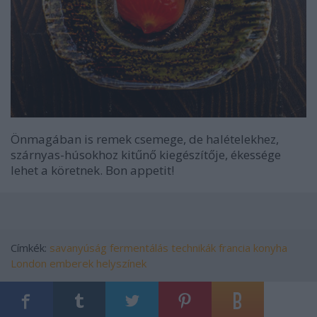
Önmagában is remek csemege, de halételekhez,
szárnyas-húsokhoz kitűnő kiegészítője, ékessége
lehet a köretnek. Bon appetit!
Címkék:
savanyúság
fermentálás
technikák
francia konyha
London
emberek helyszínek