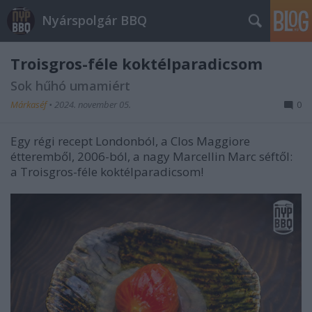
Nyárspolgár BBQ
Troisgros-féle koktélparadicsom
Sok hűhó umamiért
Márkaséf
•
2024. november 05.
0
Egy régi recept Londonból, a Clos Maggiore
étteremből, 2006-ból, a nagy Marcellin Marc séftől:
a Troisgros-féle koktélparadicsom!