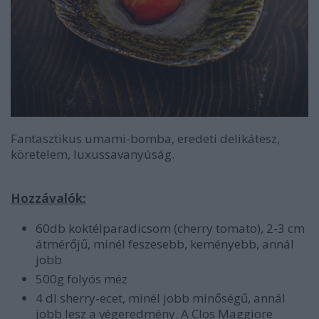
Fantasztikus umami-bomba, eredeti delikátesz,
köretelem, luxussavanyúság.
Hozzávalók:
60db koktélparadicsom (cherry tomato), 2-3 cm
átmérőjű, minél feszesebb, keményebb, annál
jobb
500g folyós méz
4 dl sherry-ecet, minél jobb minőségű, annál
jobb lesz a végeredmény. A Clos Maggiore