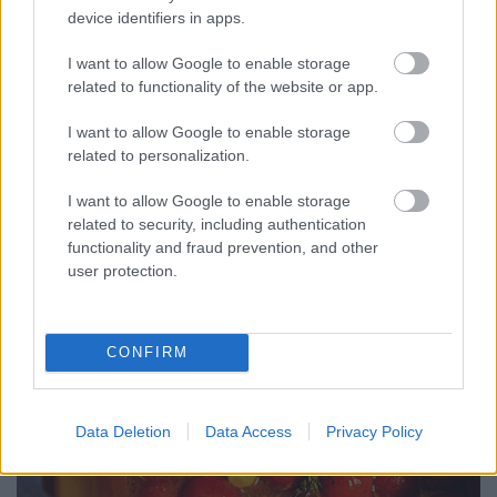
fel és járják át a paradicsomokat, de nehogy egy is
device identifiers in apps.
szétfőjön, megnyomódjon. Szépen, formájukat
megtartva kell elkészülniük.
I want to allow Google to enable storage
related to functionality of the website or app.
Végül hozzáadjuk a sherry-ecetet. A sherry-ecetek
különböző erősségűek is lehetnek. Egy nagyon jó
I want to allow Google to enable storage
minőségűből 4 dl ideális, de itt érdemes kóstolni. 2-
related to personalization.
3dl-t adni először, kóstolni, és végül mindet
hozzáadni, amennyiben nem túl erős. Az ecet
I want to allow Google to enable storage
hozzáadása után egyből levesszük a tűzről, és
related to security, including authentication
hagyjuk a serpenyőben kihűlni.
functionality and fraud prevention, and other
user protection.
CONFIRM
Data Deletion
Data Access
Privacy Policy