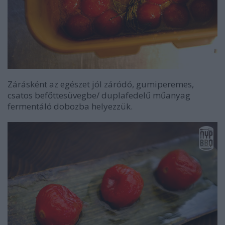
Zárásként az egészet jól záródó, gumiperemes,
csatos befőttesüvegbe/ duplafedelű műanyag
fermentáló dobozba helyezzük.