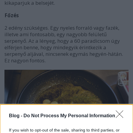
kikaparjuk a belsejét.
Főzés
2 edény szükséges. Egy nyeles forraló vagy fazék,
illetve ami fontosabb, egy nagyobb felületű
serpenyő. Az a lényeg, hogy a 60 paradicsom úgy
elférjen benne, hogy mindegyik érintkezik a
serpenyő aljával, nincsenek egymás hegyén-hátán.
Ez nagyon fontos.
Blog -
Do Not Process My Personal Information
If you wish to opt-out of the sale, sharing to third parties, or