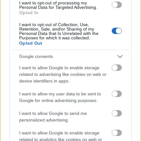
I want to opt-out of processing my
Personal Data for Targeted Advertising.
Opted In
I want to opt-out of Collection, Use,
Retention, Sale, and/or Sharing of my
Personal Data that Is Unrelated with the
Purposes for which it was collected.
Opted Out
Google consents
I want to allow Google to enable storage
Ezalatt közepesre hevítjük a serpenyőt, beletesszük a
related to advertising like cookies on web or
paradicsomokat és egyből leöntjük a mézes
device identifiers in apps.
keverékkel. Közepes erősségű tűzön megint forrásig
hevítjük az egészet. Maximum egy-másfél percig
I want to allow my user data to be sent to
főzzük közepes tűzön, általában kevesebb is elég.
Google for online advertising purposes.
Ez függ a paradicsomok keménységétől, érzéssel kell
I want to allow Google to send me
elvégezni. Közben körkörösen mozgatjuk a
personalized advertising.
serpenyőt, hogy az anyag éljen, mozogjon. Az a
I want to allow Google to enable storage
fontos, hogy az ízek, aromák gyorsan szabaduljanak
related to analytics like cookies on web or