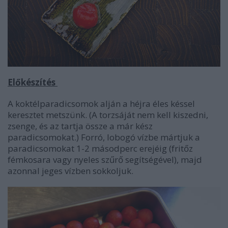
Előkészítés
A koktélparadicsomok alján a héjra éles késsel
keresztet metszünk. (A torzsáját nem kell kiszedni,
zsenge, és az tartja össze a már kész
paradicsomokat.) Forró, lobogó vízbe mártjuk a
paradicsomokat 1-2 másodperc erejéig (fritőz
fémkosara vagy nyeles szűrő segítségével), majd
azonnal jeges vízben sokkoljuk.