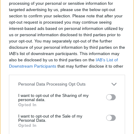
processing of your personal or sensitive information for
targeted advertising by us, please use the below opt-out
section to confirm your selection. Please note that after your
opt-out request is processed you may continue seeing
interest-based ads based on personal information utilized by
us or personal information disclosed to third parties prior to
your opt-out. You may separately opt-out of the further
A nyeles forralóban forrásig hevítjük a mézet,
disclosure of your personal information by third parties on the
hozzáadjuk a fokhagymagerezdeket, a vaníliarudat
IAB’s list of downstream participants. This information may
a kikapart belsejével együtt, a rozmaringszálat,
also be disclosed by us to third parties on the
IAB’s List of
koriandermagokat és az olívaolajt. Rövid ideig
Downstream Participants
that may further disclose it to other
hagyjuk forrásban, amíg meg nem kezdődik a
third parties.
karamellizálódási folyamat. Nagyon fontos, éppen
Please note that this website/app uses one or more Google
hogy csak – amolyan „szőkére” – karamellizálunk.
Personal Data Processing Opt Outs
services and may gather and store information including but
not limited to your visit or usage behaviour. You may click to
I want to opt-out of the Sharing of my
personal data.
grant or deny consent to Google and its third-party tags to
Opted In
use your data for below specified purposes in below Google
consent section.
I want to opt-out of the Sale of my
Personal Data.
Opted In