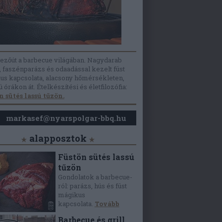
ezőút a barbecue világában.
Nagydarab
,
faszénparázs
és odaadással kezelt füst
us kapcsolata, alacsony hőmérsékleten,
 órákon át. Ételkészítési és életfilozófia:
n sütés lassú tűzön.
markasef@nyarspolgar-bbq.hu
alapposztok
Füstön sütés lassú
tűzön
Gondolatok a barbecue-
ról: parázs, hús és füst
mágikus
kapcsolata.
Tovább
Barbecue és grill