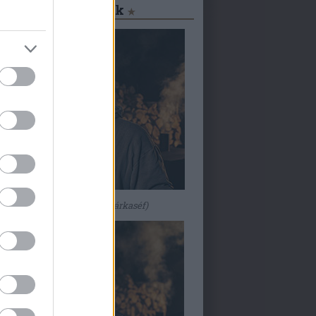
csapattagok
Adorjányi Máriusz
(Márkaséf)