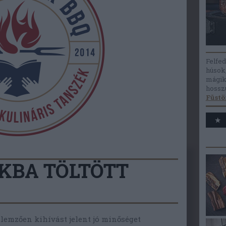
Felfed
húsok
mágik
hosszú
Füstö
KBA TÖLTÖTT
llemzően kihívást jelent jó minőséget