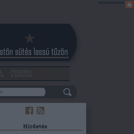
&
FŰSZEREK
EK
& SZÓSZOK
Hirdetés