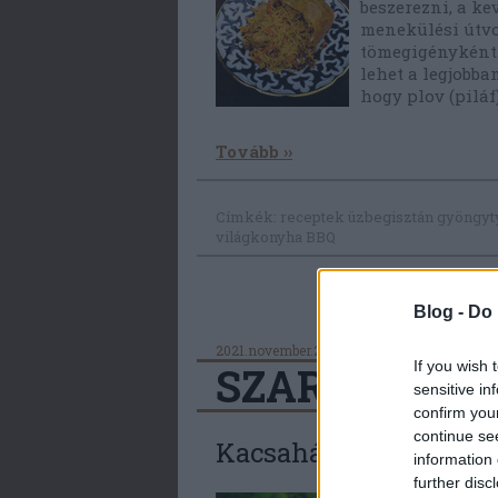
beszerezni, a ke
menekülési útvo
tömegigényként.
lehet a legjobba
hogy plov (piláf
Tovább ››
Címkék:
receptek
üzbegisztán
gyöngyt
világkonyha BBQ
Blog -
Do 
2021.november.28.
Horváth Balázs NYP
If you wish 
SZARVASGER
sensitive in
confirm you
continue se
Kacsahájjal rétegezve
information 
further disc