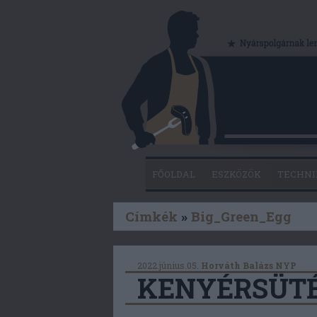
FŐOLDAL
ESZKÖZÖK
TECHNI
Címkék
»
Big_Green_Egg
2022.június.05.
Horváth Balázs NYP
KENYÉRSÜT