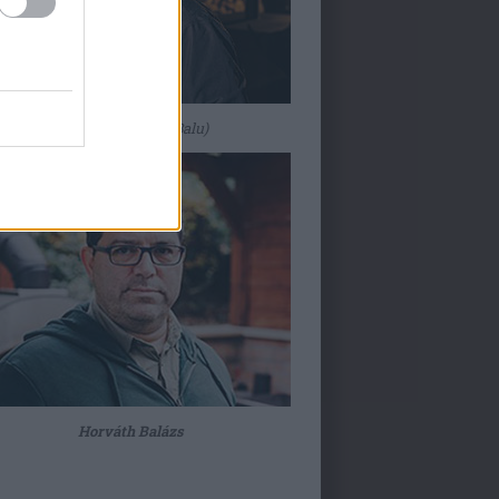
Kondákor Bálint
(Balu)
Horváth Balázs