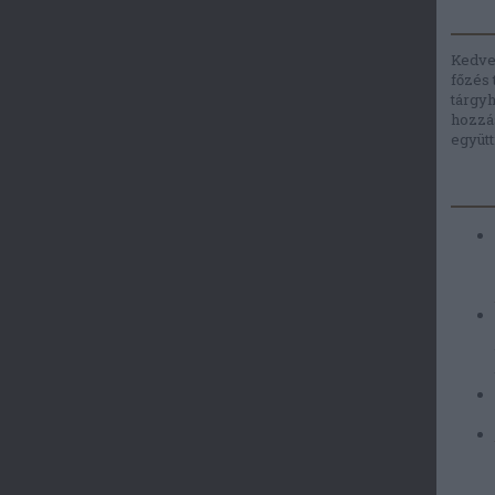
Kedves
főzés 
tárgyh
hozzás
együt