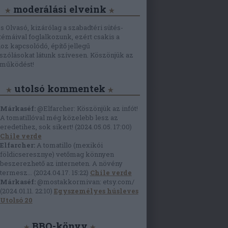
moderálási elveink
 Olvasó, kizárólag a szabadtéri sütés-
témáival foglalkozunk, ezért csakis a
oz kapcsolódó, építő jellegű
zólásokat látunk szívesen. Köszönjük az
tműködést!
utolsó kommentek
Márkaséf:
@Elfarcher: Köszönjük az infót!
A tomatillóval még közelebb lesz az
eredetihez, sok sikert!
(
2024.05.05. 17:00
)
Chile verde
Elfarcher:
A tomatillo (mexikói
földicseresznye) vetőmag könnyen
beszerezhető az interneten. A növény
termesz...
(
2024.04.17. 15:22
)
Chile verde
Márkaséf:
@mostakkormivan: etsy.com/
(
2024.01.11. 22:10
)
Egyszemélyes húsleves
Utolsó 20
BBQ-könyv