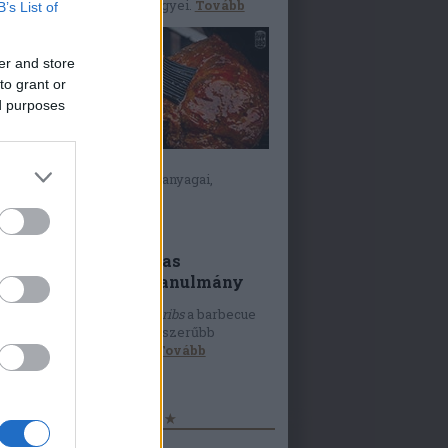
stílusjegyei.
Tovább
B’s List of
er and store
to grant or
ed purposes
szószok
-szószok rendszere, alapanyagai,
ználási területei.
Tovább
Oldalas
esettanulmány
A
pork ribs
a barbecue
legnépszerűbb
étele.
Tovább
facebook