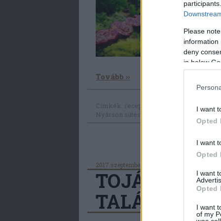
A vadhúsok faszé
participants
irányzat. A vad
Downstream 
elsőre gondolná
Please note
száradhat. Újabb
csodafegyverünke
information 
erősítettük a…
deny consent
in below Go
Tovább ››
Persona
Címkék:
receptek
szarvas
technikák
Bi
I want t
Nyárson sütés
kamadó
Opted 
I want t
Opted 
2017.szeptember.11.
Márkaséf
TOJÁSRAJO
I want 
Advertis
Opted 
TALÁLKOZÓJ
I want t
of my P
was col