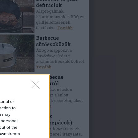
definíciók
Alapfogalmak,
hőtartományok, a BBQ és
grill jelentésének
tisztázása.
Tovább
Barbecue
sütőeszközök
Átfogó alapposzt a
low&slow
sütésre
alkalmas készülékekről.
Tovább
A barbecue
húsokról
Lassú tűzön füstön
sütéshez ajánlott
húsfélék összefoglalása.
sonal or
Tovább
ection to
ou may
Rubok
 personal
(szárazpácok)
out of the
A rubok készítésének
 downstream
alapfűszerei, irányzatai,