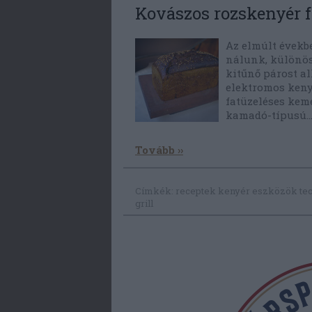
Kovászos rozskenyér f
Az elmúlt évekb
nálunk, különös
kitűnő párost a
elektromos keny
fatüzeléses kem
kamadó-típusú
Tovább ››
Címkék:
receptek
kenyér
eszközök
te
grill