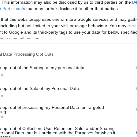
n felett történő sütése nem túl elterjedt
. This information may also be disclosed by us to third parties on the
IA
nyárs nem is olyan egyszerű feladvány, mint
Participants
that may further disclose it to other third parties.
nk, hiszen sütéskor könnyedén pozdorjává
 that this website/app uses one or more Google services and may gath
 nyársas ételünknél viszont bevetettük régi
t, a zsenge kacsahájat, és tovább
including but not limited to your visit or usage behaviour. You may click 
 to Google and its third-party tags to use your data for below specifi
ogle consent section.
BBQ-
l Data Processing Opt Outs
A BBQ
felhas
g Green Egg
faszenes grillsütők
kamado grill
o opt-out of the Sharing of my personal data.
In
o opt-out of the Sale of my Personal Data.
In
NGÓK
to opt-out of processing my Personal Data for Targeted
ing.
In
A
o opt-out of Collection, Use, Retention, Sale, and/or Sharing
ersonal Data that Is Unrelated with the Purposes for which it
lected.