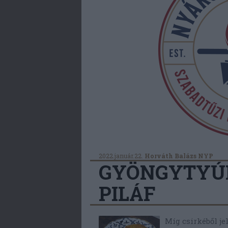
2022.január.22.
Horváth Balázs NYP
GYÖNGYTYÚ
PILÁF
Míg csirkéből je