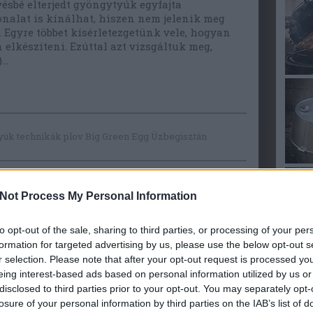
vésbé elterjedt gyöngytyúk egyfajta
nalat is kínálhat, hiszen nem jelenik meg
 Egyre többet kísérletezgetünk vele, hogyan
n elkészíteni. Ezúttal azt vizsgáltuk meg,
)…
yúk
technikák
plov
Big Green Egg
Üzbegisztán
Not Process My Personal Information
to opt-out of the sale, sharing to third parties, or processing of your per
INC NYÁRSON
formation for targeted advertising by us, please use the below opt-out s
r selection. Please note that after your opt-out request is processed y
eing interest-based ads based on personal information utilized by us or
disclosed to third parties prior to your opt-out. You may separately opt-
losure of your personal information by third parties on the IAB’s list of