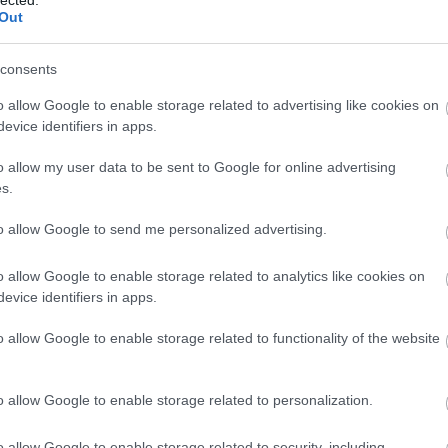
en egyre több országban került
Out
 Flavour Fair, a Big Green Egg
rajongóinak éves fesztiválja. Fotó: Big
consents
rország A magyarországi Flavour Fair 2017
t vasárnapján kerül majd sor. Elfogultság
o allow Google to enable storage related to advertising like cookies on
 hogy ez az egyik…
evice identifiers in apps.
o allow my user data to be sent to Google for online advertising
s.
g Green Egg
Kakastaréj
Nyárson sütés
kamadó
to allow Google to send me personalized advertising.
o allow Google to enable storage related to analytics like cookies on
evice identifiers in apps.
o allow Google to enable storage related to functionality of the website
o allow Google to enable storage related to personalization.
o allow Google to enable storage related to security, including