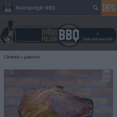
Nyárspolgár BBQ
Címkék
»
yakitori